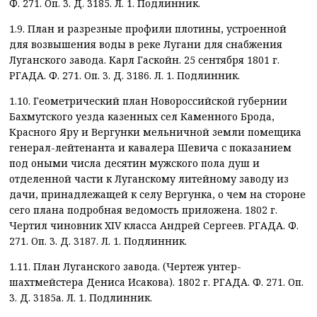
Ф. 271. Оп. 3. Д. 3185. Л. 1. Подлинник.
1.9. План и разрезные профили плотины, устроенной
для возвышения воды в реке Лугани для снабжения
Луганского завода. Карл Гаскойн. 25 сентября 1801 г.
РГАДА. Ф. 271. Оп. 3. Д. 3186. Л. 1. Подлинник.
1.10. Геометрический план Новороссийской губернии
Бахмутского уезда казенных сел Каменного Брода,
Красного Яру и Вергунки мельничной земли помещика
генерал-лейтенанта и кавалера Шевича с показанием
под оными числа десятин мужского пола душ и
отделенной части к Луганскому литейному заводу из
дачи, принадлежащей к селу Вергунка, о чем на стороне
сего плана подробная ведомость приложена. 1802 г.
Чертил чиновник XIV класса Андрей Сергеев. РГАДА. Ф.
271. Оп. 3. Д. 3187. Л. 1. Подлинник.
1.11. План Луганского завода. (Чертеж унтер-
шахтмейстера Дениса Исакова). 1802 г. РГАДА. Ф. 271. Оп.
3. Д. 3185а. Л. 1. Подлинник.