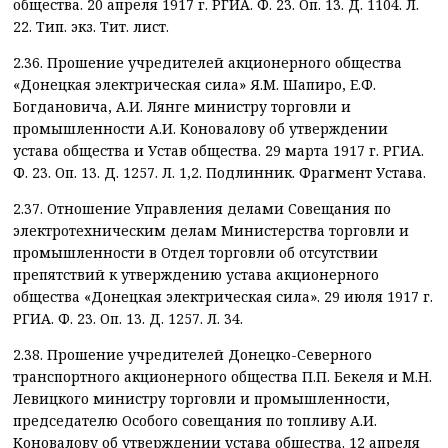
общества. 20 апреля 1917 г. РГИА. Ф. 23. Оп. 13. Д. 1104. Л.
22. Тип. экз. Тит. лист.
2.36. Прошение учредителей акционерного общества
«Донецкая электрическая сила» Я.М. Шапиро, Е.Ф.
Богдановича, А.И. Лянге министру торговли и
промышленности А.И. Коновалову об утверждении
устава общества и Устав общества. 29 марта 1917 г. РГИА.
Ф. 23. Оп. 13. Д. 1257. Л. 1,2. Подлинник. Фрагмент Устава.
2.37. Отношение Управления делами Совещания по
электротехническим делам Министерства торговли и
промышленности в Отдел торговли об отсутствии
препятствий к утверждению устава акционерного
общества «Донецкая электрическая сила». 29 июля 1917 г.
РГИА. Ф. 23. Оп. 13. Д. 1257. Л. 34.
2.38. Прошение учредителей Донецко-Северного
транспортного акционерного общества П.П. Бекеля и М.Н.
Левицкого министру торговли и промышленности,
председателю Особого совещания по топливу А.И.
Коновалову об утверждении устава общества. 12 апреля