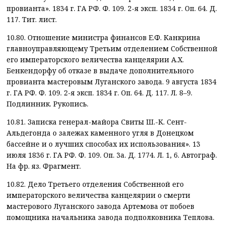
провианта». 1834 г. ГА РФ. Ф. 109. 2-я эксп. 1834 г. Оп. 64. Д.
117. Тит. лист.
10.80. Отношение министра финансов Е.Ф. Канкрина
главноуправляющему Третьим отделением Собственной
его императорского величества канцелярии А.Х.
Бенкендорфу об отказе в выдаче дополнительного
провианта мастеровым Луганского завода. 9 августа 1834
г. ГА РФ. Ф. 109. 2-я эксп. 1834 г. Оп. 64. Д. 117. Л. 8–9.
Подлинник. Рукопись.
10.81. Записка генерал-майора Свиты Ш.-К. Сент-
Альдегонда о залежах каменного угля в Донецком
бассейне и о лучших способах их использования». 13
июля 1836 г. ГА РФ. Ф. 109. Оп. 3а. Д. 1774. Л. 1, 6. Автограф.
На фр. яз. Фрагмент.
10.82. Дело Третьего отделения Собственной его
императорского величества канцелярии о смерти
мастерового Луганского завода Артемова от побоев
помощника начальника завода подполковника Теплова.